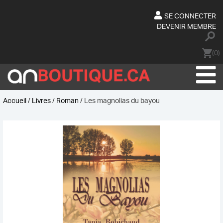
Skip
to
SE CONNECTER
content
DEVENIR MEMBRE
(0)
Accueil
/
Livres
/
Roman
/ Les magnolias du bayou