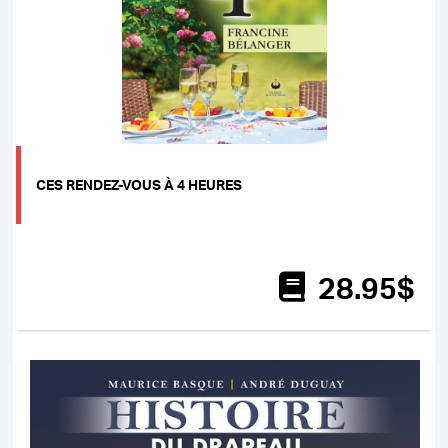
CES RENDEZ-VOUS À 4 HEURES
28
.95
$