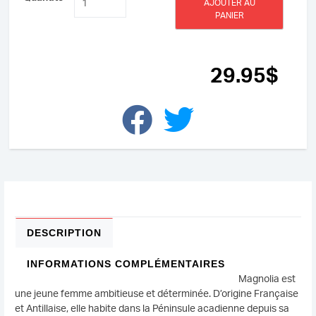
AJOUTER AU
de
PANIER
Les
magnolias
du
bayou
29
.95
$
DESCRIPTION
INFORMATIONS COMPLÉMENTAIRES
Magnolia est
une jeune femme ambitieuse et déterminée. D’origine Française
et Antillaise, elle habite dans la Péninsule acadienne depuis sa