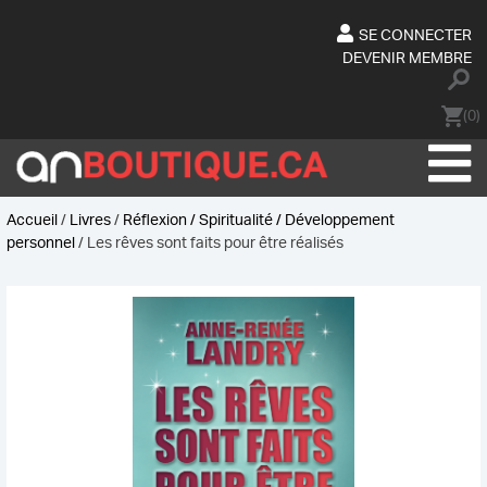
Skip
to
SE CONNECTER
content
DEVENIR MEMBRE
(0)
Accueil
/
Livres
/
Réflexion / Spiritualité / Développement
personnel
/ Les rêves sont faits pour être réalisés