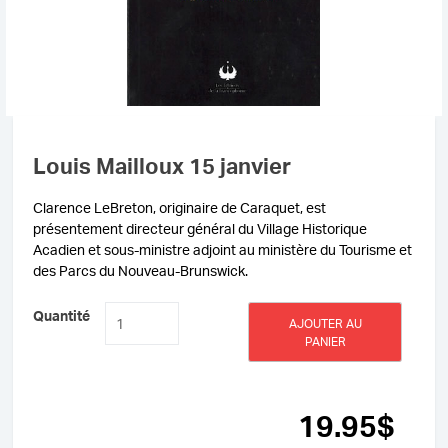
Louis Mailloux 15 janvier
Clarence LeBreton, originaire de Caraquet, est
présentement directeur général du Village Historique
Acadien et sous-ministre adjoint au ministère du Tourisme et
des Parcs du Nouveau-Brunswick.
quantité
Quantité
AJOUTER AU
de
PANIER
Louis
Mailloux
15
janvier
19
.95
$