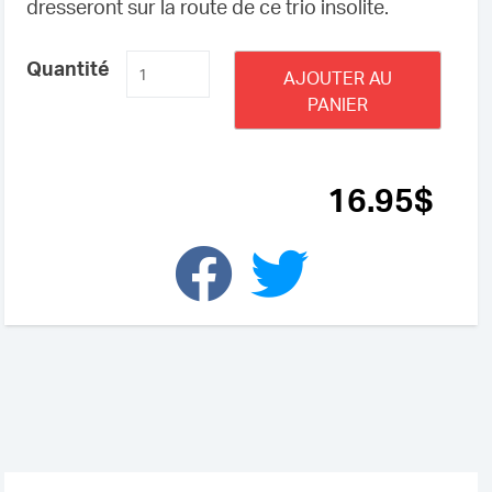
dresseront sur la route de ce trio insolite.
quantité
Quantité
AJOUTER AU
de
PANIER
Xim,
l'ultime
espoir
16
.95
$
-
Tome
3