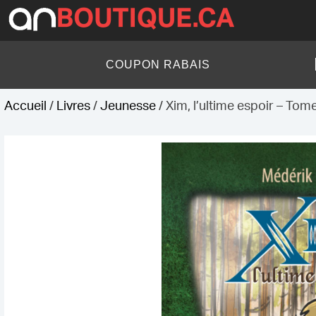
Skip
to
content
AN Boutique
COUPON RABAIS
Accueil
/
Livres
/
Jeunesse
/ Xim, l’ultime espoir – Tom