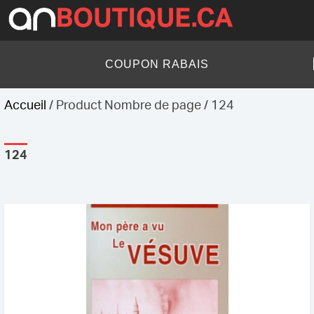
Skip
to
content
AN Boutique
COUPON RABAIS
Accueil
/ Product Nombre de page / 124
124