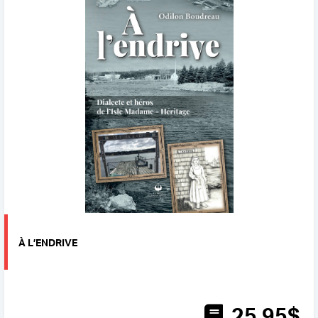
À L’ENDRIVE
25
.95
$