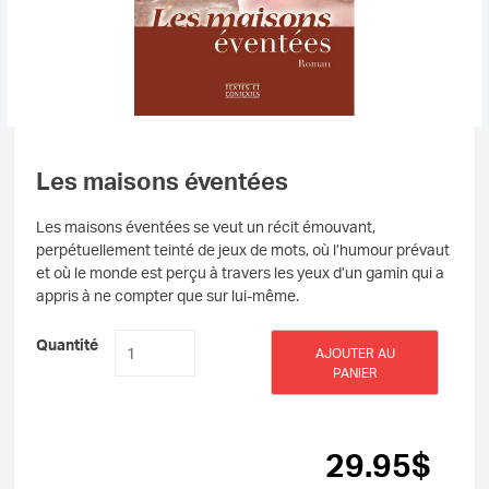
Les maisons éventées
Les maisons éventées se veut un récit émouvant,
perpétuellement teinté de jeux de mots, où l’humour prévaut
et où le monde est perçu à travers les yeux d’un gamin qui a
appris à ne compter que sur lui-même.
quantité
Quantité
AJOUTER AU
de
PANIER
Les
maisons
éventées
29
.95
$