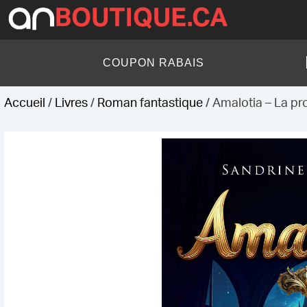
Skip
to
content
AN Boutique
COUPON RABAIS
Accueil
/
Livres
/
Roman fantastique
/ Amalotia – La pro