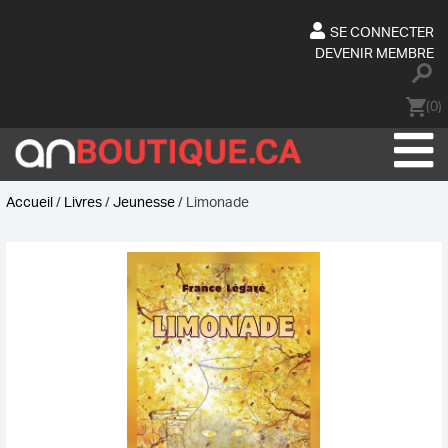
Skip
to
SE CONNECTER
content
DEVENIR MEMBRE
(0)
Accueil
/
Livres
/
Jeunesse
/ Limonade