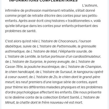
INFORMATIONS COMPLÉMENTAIRES
L’auteure,
infirmière de profession maintenant retraitée, s’était donné
comme projet de retraite d’écrire des contes pour ses petits-
enfants. Après avoir écrit cinq histoires « traditionnelles », voilà
qu’elle bifurque dans les contes pour enfants présentant des
problèmes de santé.
C’est alors qu’est née
L’histoire de Choconours, l’ourson
diabétique
, suivie de
L’histoire de Pattemouille, la grenouille
asthmatique
, de
L’histoire de Mali, l’éléphante sourde
, de
L’histoire de Lentille, la tortue porteuse d’un cardiostimulateur
,
de
L’histoire de Surprise, le poney aveugle
, de
L’histoire de
Casse-Tête, la pouliche leucémique,
de
L’histoire de Champion,
le chien handicapé,
de
L’histoire de Sursaut, le kangourou opéré
à coeur ouvert
, de
L’histoire de Zo, le chien dont le grand-père
meurt
, les neuf premiers d’une longue série de contes, ayant
pour thème les différentes maladies physiques et les problèmes
d’ordre psychologique affectant les enfants. Elle nous présente
ici le dixième conte de la collection Enfant Santé,
L’histoire de
Minuit, la chatte dont le frère nouveau-né est mort
.