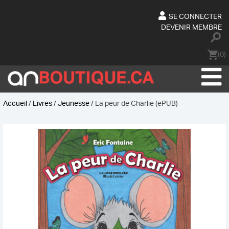
Skip
to
SE CONNECTER
content
DEVENIR MEMBRE
(0)
Accueil
/
Livres
/
Jeunesse
/ La peur de Charlie (ePUB)