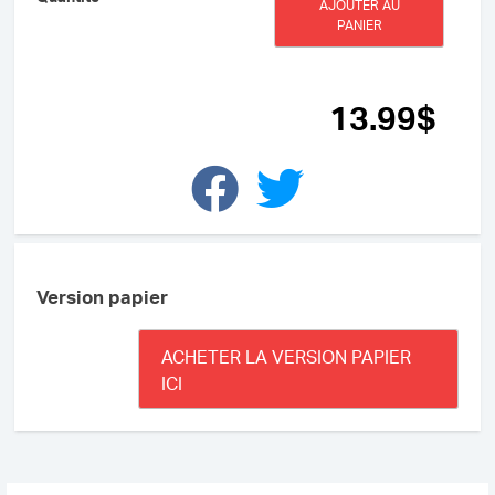
AJOUTER AU
de
PANIER
La
peur
de
Charlie
13
.99
$
(ePUB)
Version papier
ACHETER LA VERSION PAPIER
ICI