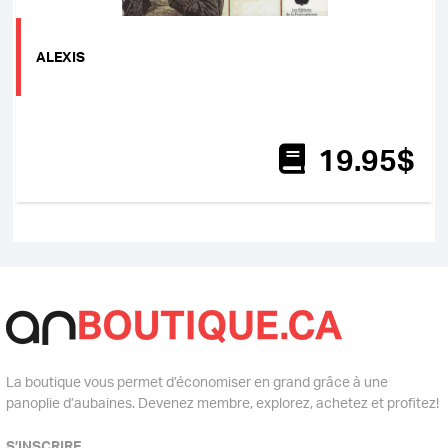
ALEXIS
19
.95
$
La boutique vous permet d’économiser en grand grâce à une
panoplie d’aubaines. Devenez membre, explorez, achetez et profitez!
S’INSCRIRE