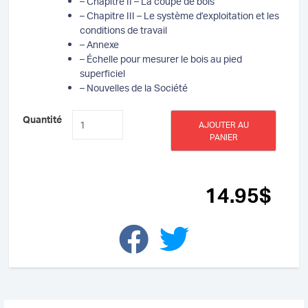
– Chapitre II – La coupe de bois
– Chapitre III – Le système d’exploitation et les
conditions de travail
– Annexe
– Échelle pour mesurer le bois au pied
superficiel
– Nouvelles de la Société
quantité
Quantité
AJOUTER AU
de
PANIER
Revue
d'histoire
de
la
14
.95
$
SHND
–
Vol
XVI,
No
2,
Mai-
Août