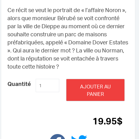
Ce récit se veut le portrait de « l’affaire Noron »,
alors que monsieur Bérubé se voit confronté
par la ville de Dieppe au moment où ce dernier
souhaite construire un parc de maisons
préfabriquées, appelé « Domaine Dover Estates
». Qui aura le dernier mot ? La ville ou Norman,
dont la réputation se voit entachée à travers
toute cette histoire ?
quantité
Quantité
AJOUTER AU
de
PANIER
L'affaire
Noron
Inc.
19
.95
$
contre
la
ville