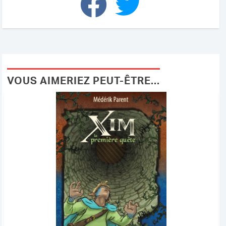
de
Dieppe
-
Un
conflit
à
VOUS AIMERIEZ PEUT-ÊTRE...
la
David
contre
Goliath