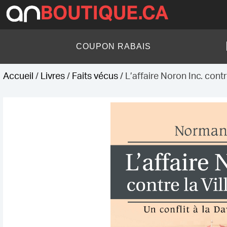
Skip
to
content
AN Boutique
COUPON RABAIS
Accueil
/
Livres
/
Faits vécus
/ L’affaire Noron Inc. contr