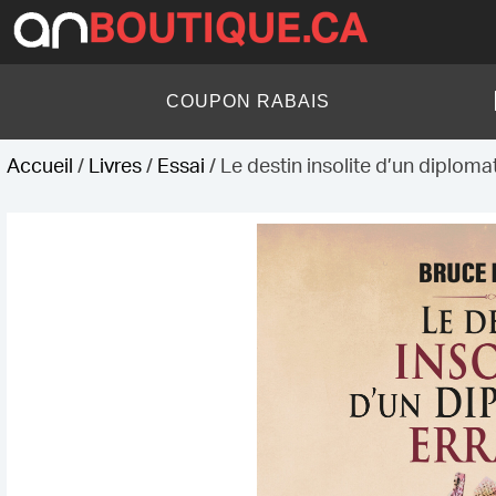
Skip
to
content
AN Boutique
COUPON RABAIS
Accueil
/
Livres
/
Essai
/ Le destin insolite d’un diploma