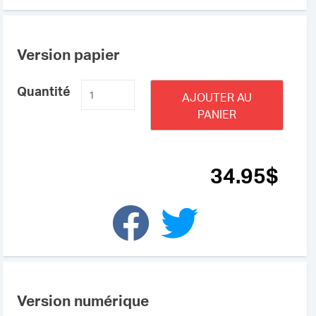
Version papier
quantité
Quantité
AJOUTER AU
de
PANIER
Le
destin
insolite
34
.95
$
d'un
diplomate
errant
Version numérique