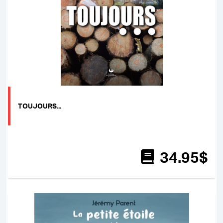
TOUJOURS...
34
.95
$