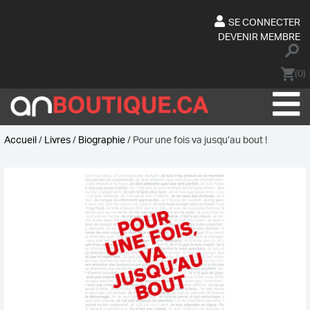
Skip
to
SE CONNECTER
content
DEVENIR MEMBRE
(0)
Accueil
/
Livres
/
Biographie
/ Pour une fois va jusqu’au bout !