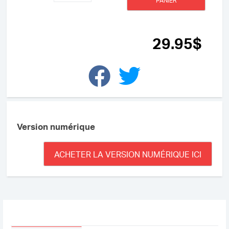
PANIER
Pour
une
fois
va
29
.95
$
jusqu’au
bout
!
Version numérique
ACHETER LA VERSION NUMÉRIQUE ICI