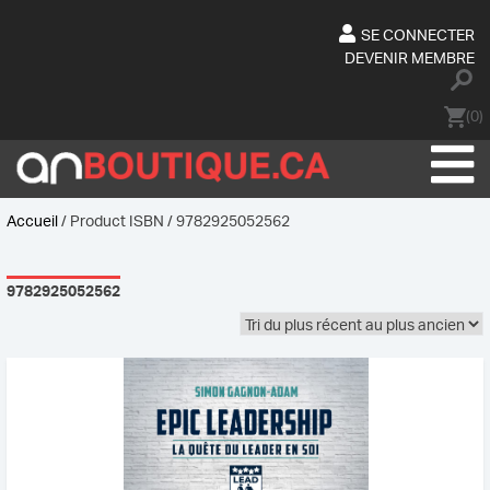
Skip
to
SE CONNECTER
content
DEVENIR MEMBRE
(0)
Accueil
/ Product ISBN / 9782925052562
9782925052562