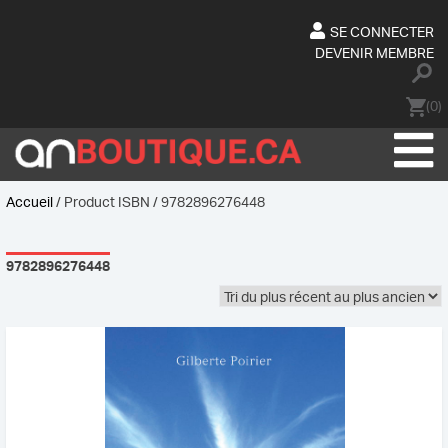
Skip
to
SE CONNECTER
content
DEVENIR MEMBRE
(0)
Accueil
/ Product ISBN / 9782896276448
9782896276448