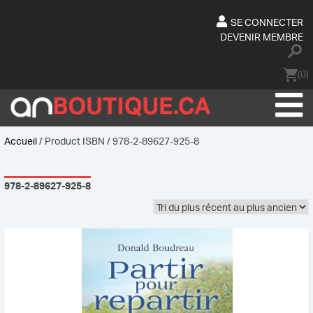
Skip
to
SE CONNECTER
content
DEVENIR MEMBRE
(0)
Accueil
/ Product ISBN / 978-2-89627-925-8
978-2-89627-925-8