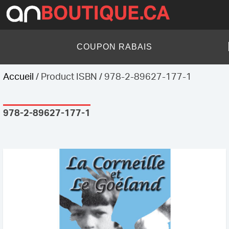
Skip
to
content
AN Boutique
COUPON RABAIS
Accueil
/ Product ISBN / 978-2-89627-177-1
978-2-89627-177-1