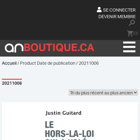
Skip
to
SE CONNECTER
content
DEVENIR MEMBRE
(0)
Accueil
/ Product Date de publication / 20211006
20211006