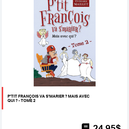
P'TIT FRANÇOIS VA S'MARIER ? MAIS AVEC
QUI ? - TOME 2
24
.95
$