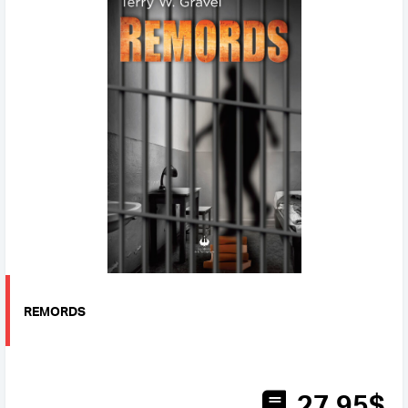
REMORDS
27
.95
$