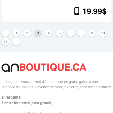
19
.99
$
←
1
2
3
4
5
6
…
9
10
11
→
La boutique vous permet d’économiser en grand grâce à une
panoplie d’aubaines. Devenez membre, explorez, achetez et profitez!
S’INSCRIRE
à notre infolettre (c’est gratuit!)