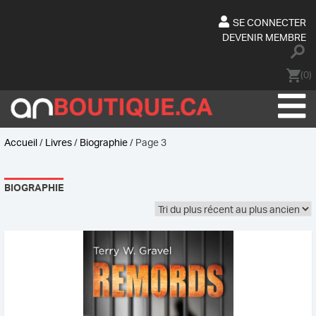
Skip
to
SE CONNECTER
content
DEVENIR MEMBRE
(0)
Accueil
/
Livres
/
Biographie
/ Page 3
BIOGRAPHIE