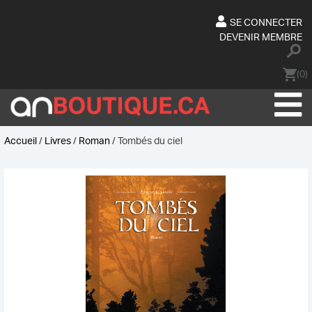
Skip
to
SE CONNECTER
content
DEVENIR MEMBRE
(0)
Accueil
/
Livres
/
Roman
/ Tombés du ciel