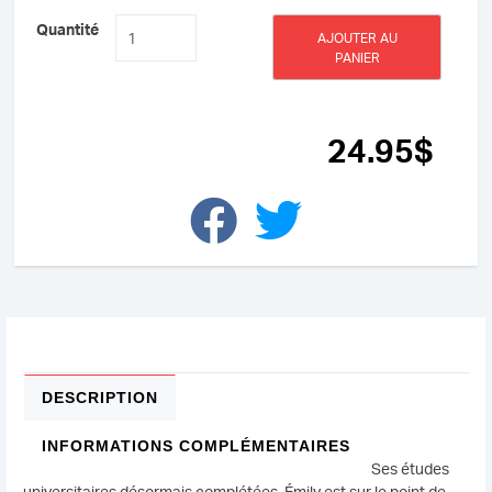
quantité
Quantité
AJOUTER AU
de
PANIER
Respire
et
plonge
au
24
.95
$
coeur
de
ton
âme
DESCRIPTION
INFORMATIONS COMPLÉMENTAIRES
Ses études
universitaires désormais complétées, Émily est sur le point de