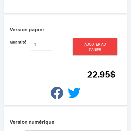
Version papier
quantité
Quantité
AJOUTER AU
de
PANIER
Le
bonheur
à
tout
22
.95
$
âge
Version numérique