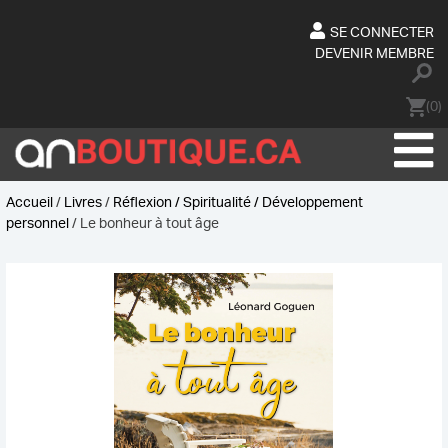
Skip
to
SE CONNECTER
content
DEVENIR MEMBRE
(0)
Accueil
/
Livres
/
Réflexion / Spiritualité / Développement
personnel
/ Le bonheur à tout âge