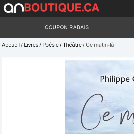
Skip
to
content
AN Boutique
COUPON RABAIS
Accueil
/
Livres
/
Poésie / Théâtre
/ Ce matin-là