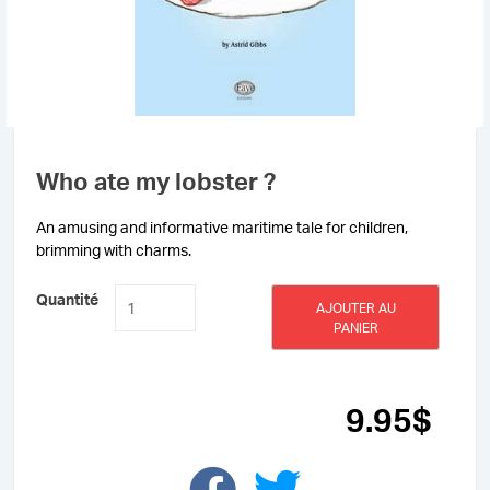
Who ate my lobster ?
An amusing and informative maritime tale for children,
brimming with charms.
quantité
Quantité
AJOUTER AU
de
PANIER
Who
ate
my
lobster
9
.95
$
?