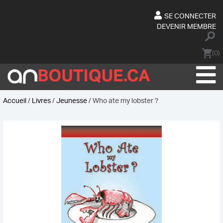
Skip
to
SE CONNECTER
content
DEVENIR MEMBRE
(0)
Accueil
/
Livres
/
Jeunesse
/ Who ate my lobster ?