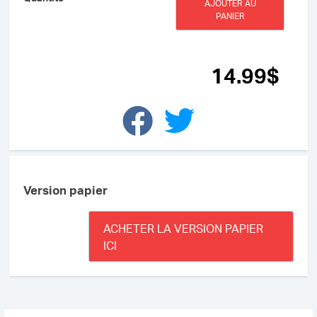
AJOUTER AU
de
PANIER
Oui,
mais...
pourquoi?
(ePUB)
14
.99
$
Version papier
ACHETER LA VERSION PAPIER
ICI