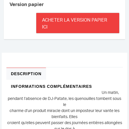
rouiller
Version papier
/
The
ACHETER LA VERSION PAPIER
Potato
ICI
who
didn't
want
to
grow
up
numb
and
DESCRIPTION
rusty
(ePUB)
INFORMATIONS COMPLÉMENTAIRES
Un matin,
pendant l’absence de DJ-Patate, les quenouilles tombent sous
le
charme d’un produit miracle dont un imposteur leur vante les
bienfaits. Elles
croient qu’elles peuvent passer des journées entières allongées
sur le dos à