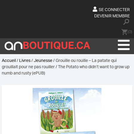
Skip
to
SE CONNECTER
content
DEVENIR MEMBRE
(0)
Accueil
/
Livres
/
Jeunesse
/ Grouille ou rouille – La patate qui
grouillait pour ne pas rouiller / The Potato who didn’t want to grow up
numb and rusty (ePUB)