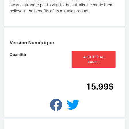
away, a stranger paid a visit to the cattails. He made them
believe in the benefits of its miracle product
Version Numérique
quantité
Quantité
AJOUTER AU
de
PANIER
Grouille
ou
rouille
-
15
.99
$
La
patate
qui
grouillait
pour
ne
pas