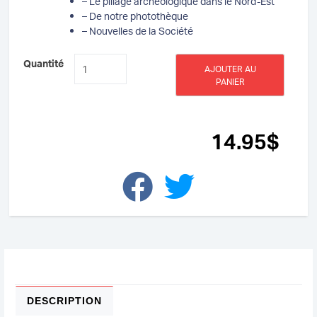
– Le pillage archéologique dans le Nord-Est
– De notre photothèque
– Nouvelles de la Société
quantité
Quantité
AJOUTER AU
de
PANIER
Revue
d'histoire
de
la
14
.95
$
SHND
–
Volume
LI,
n°3,
Décembre
2022
DESCRIPTION