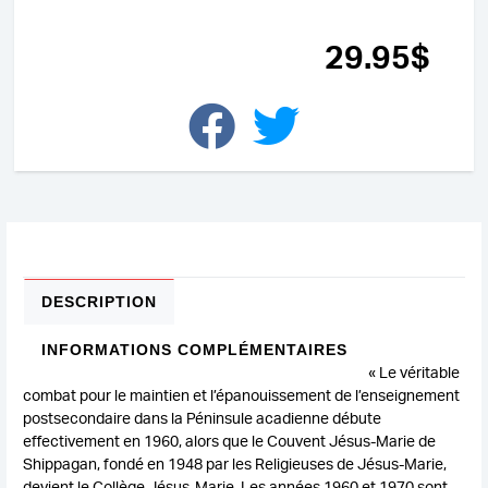
de
l'enseignement
universitaire
29
.95
$
à
Shippagan
DESCRIPTION
INFORMATIONS COMPLÉMENTAIRES
« Le véritable
combat pour le maintien et l’épanouissement de l’enseignement
postsecondaire dans la Péninsule acadienne débute
effectivement en 1960, alors que le Couvent Jésus-Marie de
Shippagan, fondé en 1948 par les Religieuses de Jésus-Marie,
devient le Collège Jésus-Marie. Les années 1960 et 1970 sont