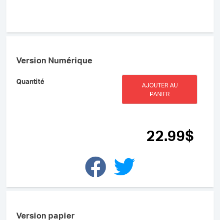
Version Numérique
quantité
Quantité
AJOUTER AU
de
PANIER
En
quête
de
connaissances
22
.99
$
-
Un
guide
pédagogique
en
littératie
(ePUB)
Version papier