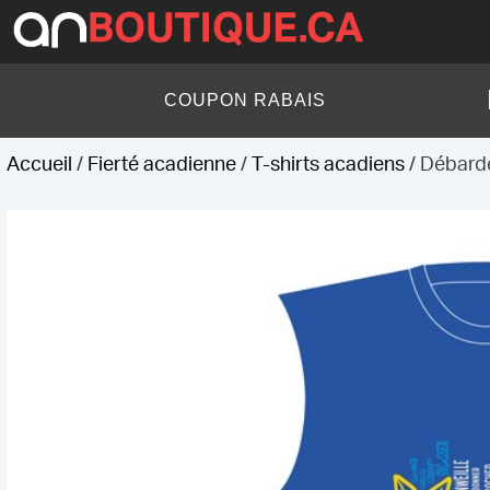
Skip
to
content
AN Boutique
COUPON RABAIS
Accueil
/
Fierté acadienne
/
T-shirts acadiens
/ Débarde